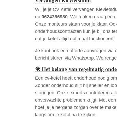
Vervangen Kievietsduin
Wil je je CV Ketel vervangen Kievietsd
op
0624356980
. We maken graag een a
Onze monteurs staan voor je klaar. Oo
onderhoudscontracten kun je bij ons te
dat je ketel altijd optimaal functioneert.
Je kunt ook een offerte aanvragen via 
bericht sturen via WhatsApp. We reagere
🛠
Het belang van regelmatig ond
Een cv-ketel heeft onderhoud nodig om 
Zonder onderhoud slijt hij sneller en loo
storingen. Onze experts controleren all
onverwachte problemen krijgt. Met een
hoef je je nergens zorgen over te mak
langs om je ketel na te kijken.