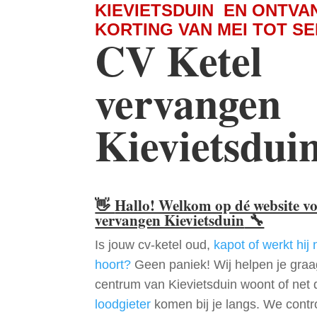
KIEVIETSDUIN EN ONTVA
KORTING VAN MEI TOT S
CV Ketel
vervangen
Kievietsdui
👋
Hallo! Welkom op dé website v
vervangen Kievietsduin
🔧
Is jouw cv-ketel oud,
kapot of werkt hij 
hoort?
Geen paniek! Wij helpen je graag
centrum van Kievietsduin woont of net 
loodgieter
komen bij je langs. We contr