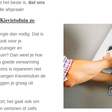
t het beste is.
Bel ons
le afspraak!
Kievietsduin zo
rgie dan nodig. Dat is
 ook voor je
zuiniger en
sduin? Dan weet je hoe
en goede verwarming
oms is repareren niet
rvangen Kievietsduin de
ggen je graag uit
ort; het gaat ook om
n vertonen of zelfs