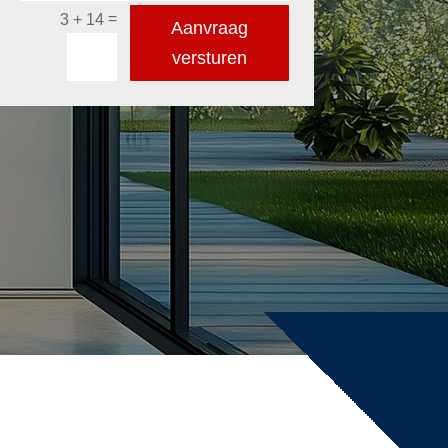
=
3 + 14
Aanvraag
versturen