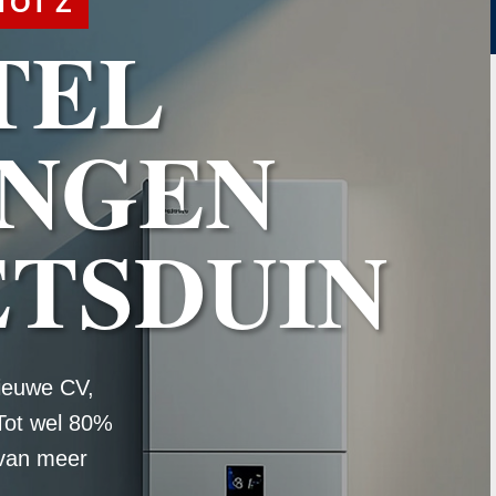
TOT Z
TEL
NGEN
ETSDUIN
ieuwe CV,
Tot wel 80%
 van meer