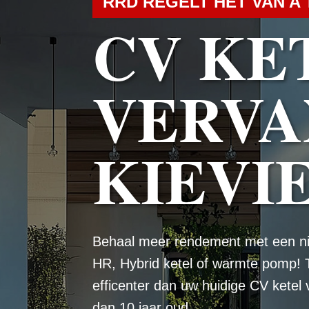
RRD REGELT HET VAN A 
CV KE
VERVA
KIEVI
Behaal meer rendement met een n
HR, Hybrid ketel of warmte pomp! 
efficenter dan uw huidige CV ketel
dan 10 jaar oud.