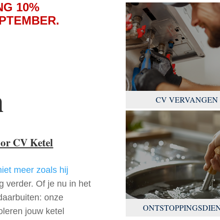
NG 10%
EPTEMBER.
n
CV VERVANGEN
oor CV Ketel
niet meer zoals hij
 verder. Of je nu in het
daarbuiten: onze
ONTSTOPPINGSDIE
oleren jouw ketel