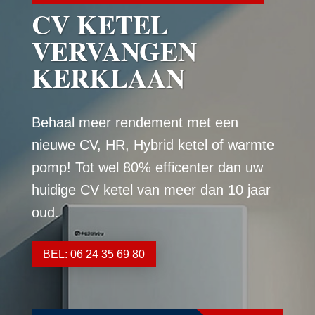
CV KETEL
VERVANGEN
KERKLAAN
Behaal meer rendement met een
nieuwe CV, HR, Hybrid ketel of warmte
pomp! Tot wel 80% efficenter dan uw
huidige CV ketel van meer dan 10 jaar
oud.
BEL: 06 24 35 69 80