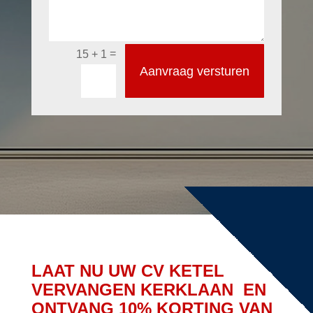
=
15 + 1
Aanvraag versturen
LAAT NU UW CV KETEL
VERVANGEN KERKLAAN EN
ONTVANG 10% KORTING VAN