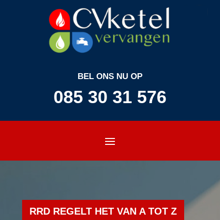
BEL ONS NU OP
085 30 31 576
RRD REGELT HET VAN A TOT Z