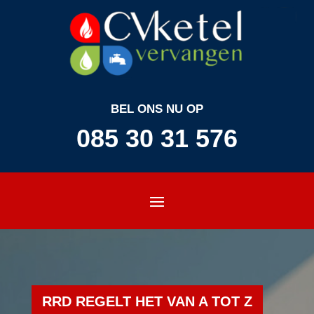
BEL ONS NU OP
085 30 31 576
RRD REGELT HET VAN A TOT Z