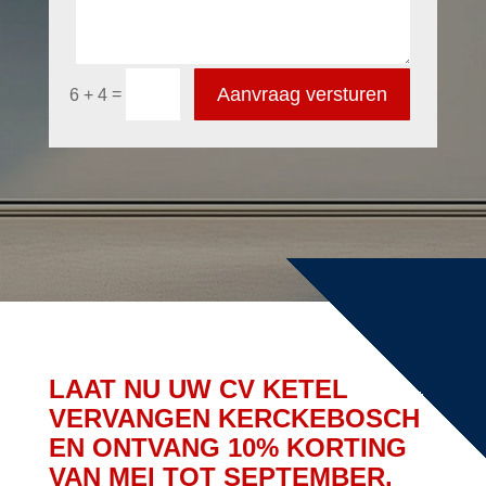
Aanvraag versturen
=
6 + 4
LAAT NU UW CV KETEL
VERVANGEN KERCKEBOSCH
EN ONTVANG 10% KORTING
VAN MEI TOT SEPTEMBER.