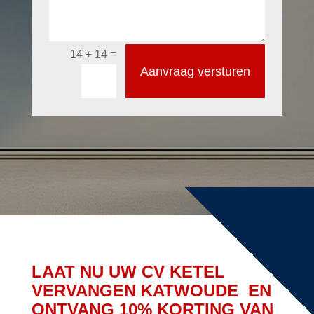
=
14 + 14
Aanvraag versturen
LAAT NU UW CV KETEL
VERVANGEN KATWOUDE EN
ONTVANG 10% KORTING VAN