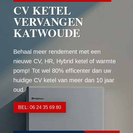
CV KETEL
VERVANGEN
KATWOUDE
Behaal meer rendement met een
nieuwe CV, HR, Hybrid ketel of warmte
pomp! Tot wel 80% efficenter dan uw
huidige CV ketel van meer dan 10 jaar
oud.
BEL: 06 24 35 69 80