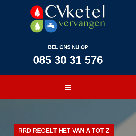
BEL ONS NU OP
085 30 31 576
RRD REGELT HET VAN A TOT Z