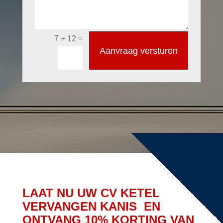
=
7 + 12
Aanvraag versturen
LAAT NU UW CV KETEL
VERVANGEN KANIS EN
ONTVANG 10% KORTING VAN