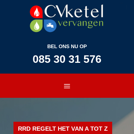
BEL ONS NU OP
085 30 31 576
RRD REGELT HET VAN A TOT Z