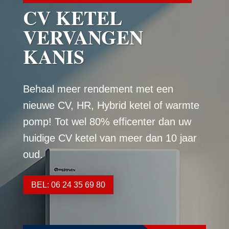
CV KETEL
VERVANGEN
KANIS
Behaal meer rendement met een
nieuwe CV, HR, Hybrid ketel of warmte
pomp! Tot wel 80% efficenter dan uw
huidige CV ketel van meer dan 10 jaar
oud.
BEL: 06 24 35 69 80