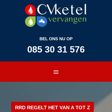
BEL ONS NU OP
085 30 31 576
RRD REGELT HET VAN A TOT Z