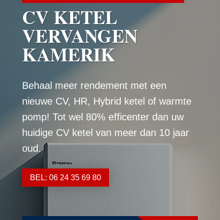
CV KETEL
VERVANGEN
KAMERIK
Behaal meer rendement met een
nieuwe CV, HR, Hybrid ketel of warmte
pomp! Tot wel 80% efficenter dan uw
huidige CV ketel van meer dan 10 jaar
oud.
BEL: 06 24 35 69 80