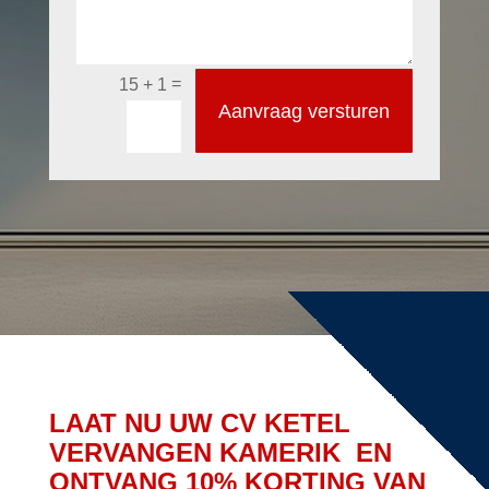
=
15 + 1
Aanvraag versturen
LAAT NU UW CV KETEL
VERVANGEN KAMERIK EN
ONTVANG 10% KORTING VAN