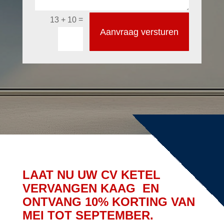
=
13 + 10
Aanvraag versturen
LAAT NU UW CV KETEL
VERVANGEN KAAG EN
ONTVANG 10% KORTING VAN
MEI TOT SEPTEMBER.