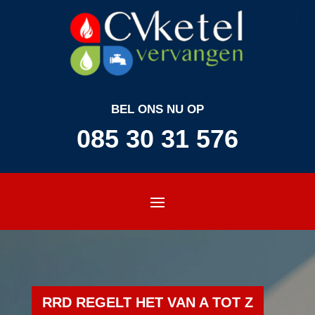
BEL ONS NU OP
085 30 31 576
RRD REGELT HET VAN A TOT Z