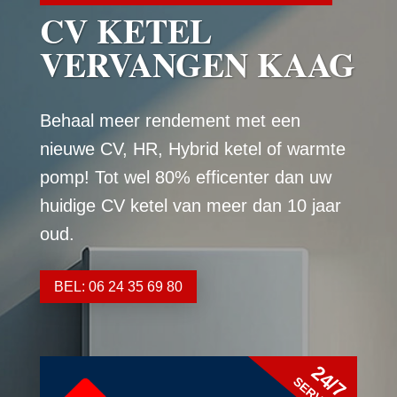
CV KETEL
VERVANGEN KAAG
Behaal meer rendement met een
nieuwe CV, HR, Hybrid ketel of warmte
pomp! Tot wel 80% efficenter dan uw
huidige CV ketel van meer dan 10 jaar
oud.
BEL: 06 24 35 69 80
24/7
SERVICE