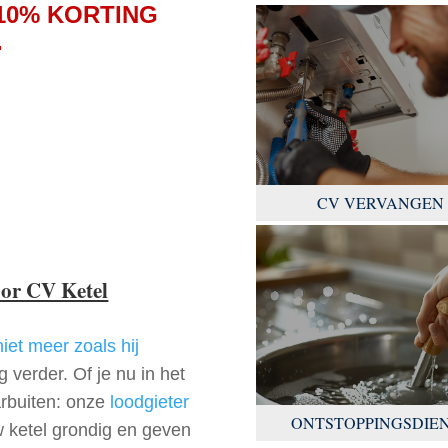
10% KORTING
.
CV VERVANGEN
oor CV Ketel
niet meer zoals hij
 verder. Of je nu in het
arbuiten: onze
loodgieter
ONTSTOPPINGSDIE
w ketel grondig en geven