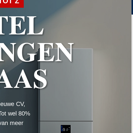
TOT Z
TEL
NGEN
AAS
ieuwe CV,
Tot wel 80%
 van meer