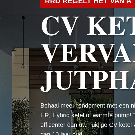
RRD REGELT HET VAN A 
CV KE
VERVA
JUTPH
Behaal meer rendement met een n
HR, Hybrid ketel of warmte pomp! 
efficenter dan uw huidige CV ketel
dan 10 jaar oud.