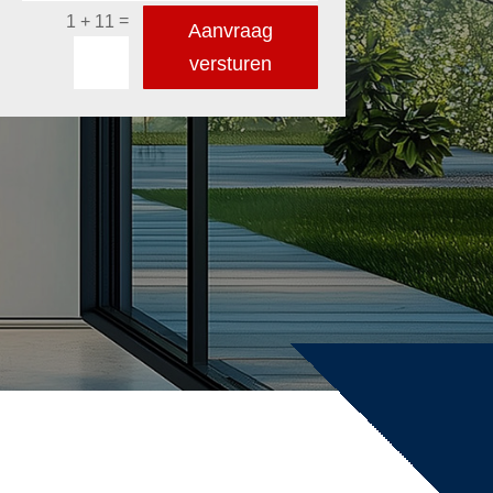
=
1 + 11
Aanvraag
versturen