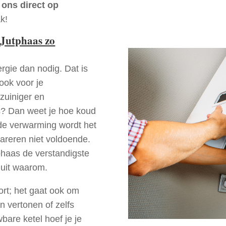
 ons direct op
k!
Jutphaas zo
rgie dan nodig. Dat is
 ook voor je
zuiniger en
as? Dan weet je hoe koud
ede verwarming wordt het
pareren niet voldoende.
phaas de verstandigste
 uit waarom.
ort; het gaat ook om
n vertonen of zelfs
bare ketel hoef je je