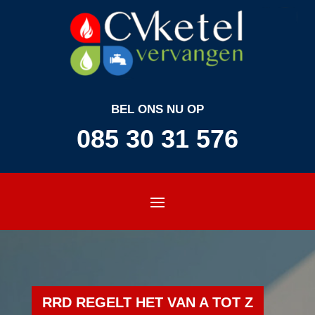
BEL ONS NU OP
085 30 31 576
RRD REGELT HET VAN A TOT Z