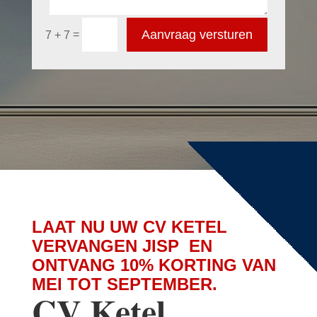
Aanvraag versturen
=
7 + 7
LAAT NU UW CV KETEL
VERVANGEN JISP EN
ONTVANG 10% KORTING VAN
MEI TOT SEPTEMBER.
CV Ketel