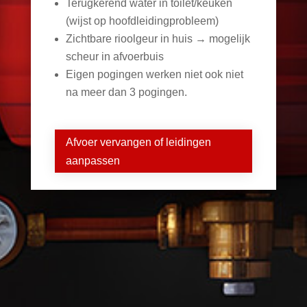
Terugkerend water in toilet/keuken
(wijst op hoofdleidingprobleem)
Zichtbare rioolgeur in huis → mogelijk
scheur in afvoerbuis
Eigen pogingen werken niet ook niet
na meer dan 3 pogingen.
Afvoer vervangen of leidingen
aanpassen