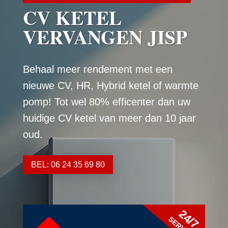
CV KETEL
VERVANGEN JISP
Behaal meer rendement met een
nieuwe CV, HR, Hybrid ketel of warmte
pomp! Tot wel 80% efficenter dan uw
huidige CV ketel van meer dan 10 jaar
oud.
BEL: 06 24 35 69 80
24/7
SERVICE