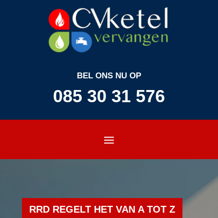
BEL ONS NU OP
085 30 31 576
RRD REGELT HET VAN A TOT Z