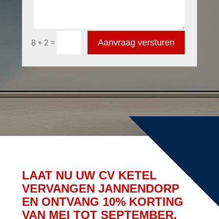
Aanvraag versturen
=
8 + 2
LAAT NU UW CV KETEL
VERVANGEN JANNENDORP
EN ONTVANG 10% KORTING
VAN MEI TOT SEPTEMBER.