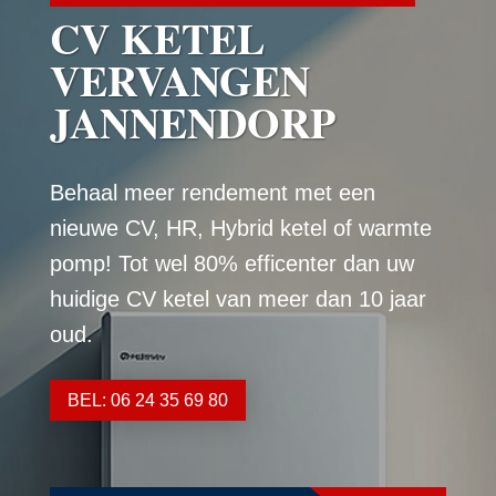
CV KETEL
VERVANGEN
JANNENDORP
Behaal meer rendement met een
nieuwe CV, HR, Hybrid ketel of warmte
pomp! Tot wel 80% efficenter dan uw
huidige CV ketel van meer dan 10 jaar
oud.
BEL: 06 24 35 69 80