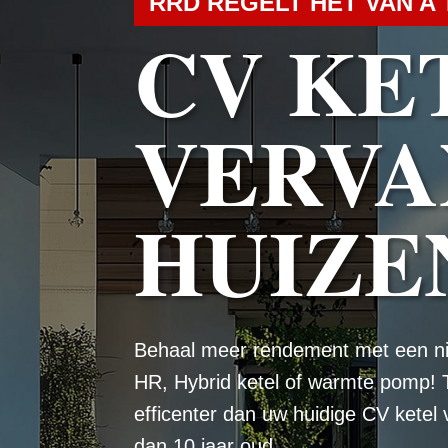
RRD REGELT HET VAN A 
CV KE
VERVA
HUIZE
Behaal meer rendement met een n
HR, Hybrid ketel of warmte pomp! 
efficenter dan uw huidige CV ketel
dan 10 jaar oud.