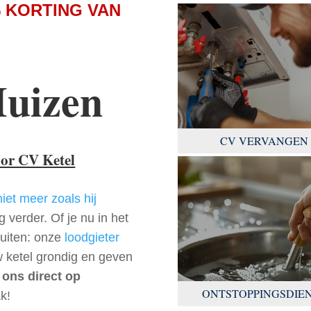
 KORTING VAN
Huizen
CV VERVANGEN
oor CV Ketel
niet meer zoals hij
 verder. Of je nu in het
buiten: onze
loodgieter
w ketel grondig en geven
 ons direct op
ONTSTOPPINGSDIE
k!