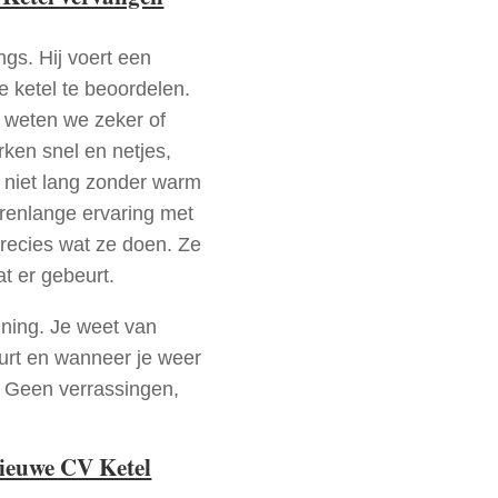
ngs. Hij voert een
e ketel te beoordelen.
a weten we zeker of
ken snel en netjes,
t niet lang zonder warm
arenlange ervaring met
recies wat ze doen. Ze
at er gebeurt.
nning. Je weet van
urt en wanneer je weer
. Geen verrassingen,
nieuwe CV Ketel