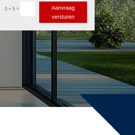
Aanvraag
=
3 + 5
versturen