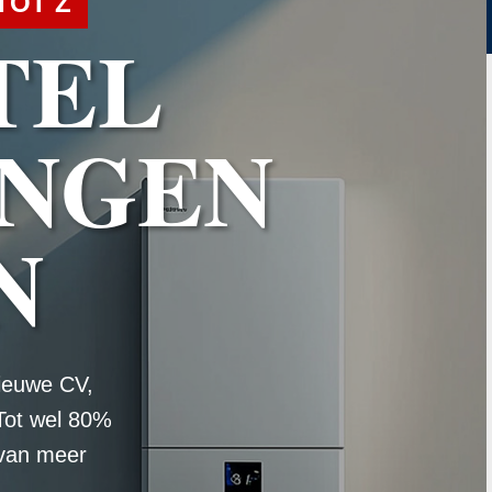
TOT Z
TEL
NGEN
N
ieuwe CV,
Tot wel 80%
 van meer