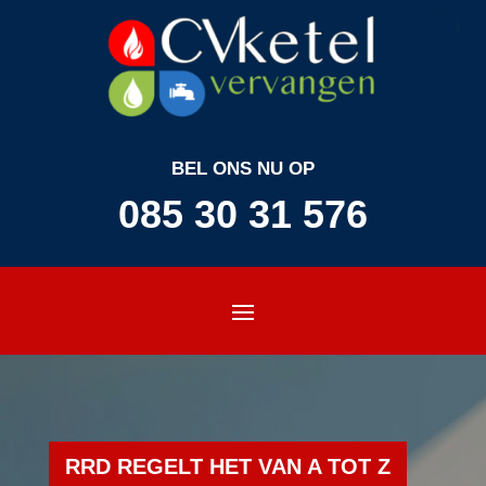
BEL ONS NU OP
085 30 31 576
RRD REGELT HET VAN A TOT Z