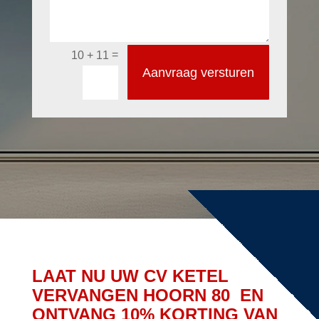
=
10 + 11
Aanvraag versturen
LAAT NU UW CV KETEL
VERVANGEN HOORN 80 EN
ONTVANG 10% KORTING VAN