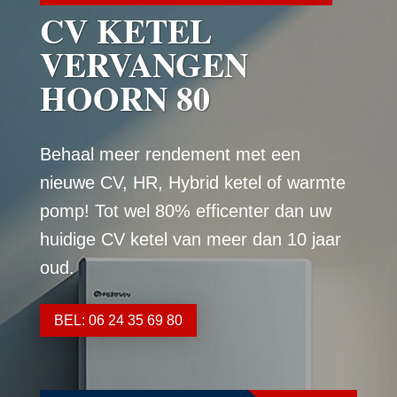
CV KETEL
VERVANGEN
HOORN 80
Behaal meer rendement met een
nieuwe CV, HR, Hybrid ketel of warmte
pomp! Tot wel 80% efficenter dan uw
huidige CV ketel van meer dan 10 jaar
oud.
BEL: 06 24 35 69 80