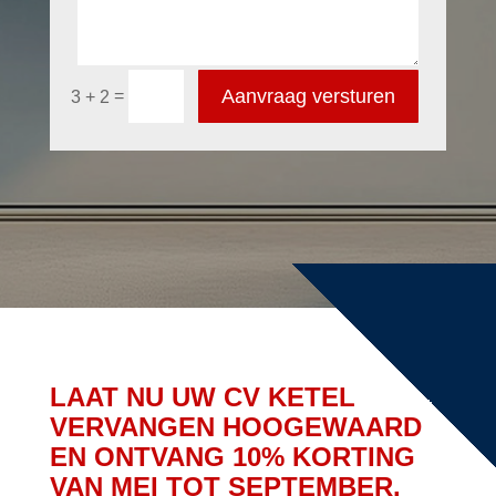
Aanvraag versturen
=
3 + 2
LAAT NU UW CV KETEL
VERVANGEN HOOGEWAARD
EN ONTVANG 10% KORTING
VAN MEI TOT SEPTEMBER.