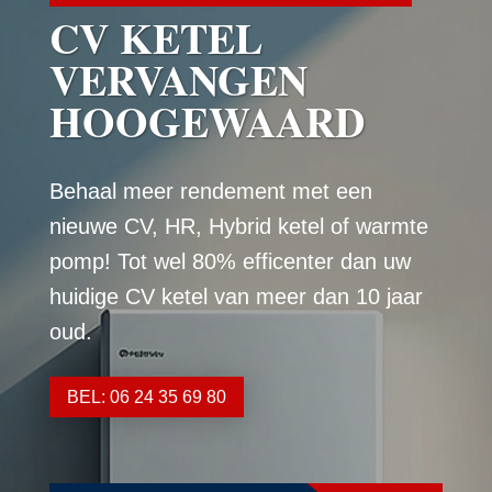
CV KETEL
VERVANGEN
HOOGEWAARD
Behaal meer rendement met een
nieuwe CV, HR, Hybrid ketel of warmte
pomp! Tot wel 80% efficenter dan uw
huidige CV ketel van meer dan 10 jaar
oud.
BEL: 06 24 35 69 80