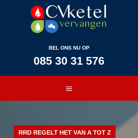
BEL ONS NU OP
085 30 31 576
RRD REGELT HET VAN A TOT Z