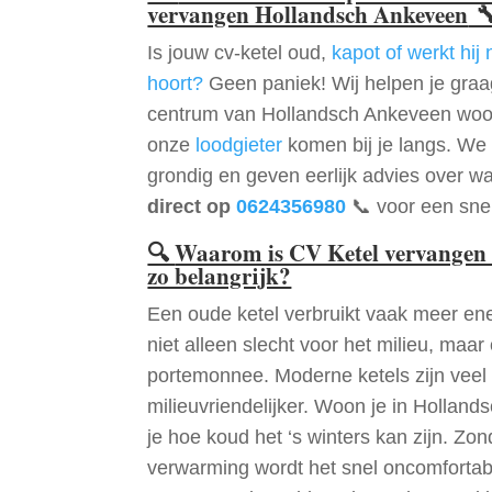
vervangen Hollandsch Ankeveen

Is jouw cv-ketel oud,
kapot of werkt hij 
hoort?
Geen paniek! Wij helpen je graag
centrum van Hollandsch Ankeveen woon
onze
loodgieter
komen bij je langs. We 
grondig en geven eerlijk advies over wa
direct op
0624356980
📞 voor een snel
🔍
Waarom is CV Ketel vervangen
zo belangrijk?
Een oude ketel verbruikt vaak meer ene
niet alleen slecht voor het milieu, maar
portemonnee. Moderne ketels zijn veel 
milieuvriendelijker. Woon je in Holla
je hoe koud het ‘s winters kan zijn. Zo
verwarming wordt het snel oncomfortabe