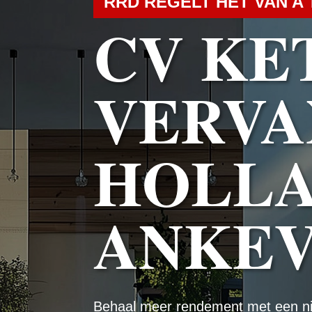
RRD REGELT HET VAN A 
CV KE
VERVA
HOLL
ANKE
Behaal meer rendement met een n