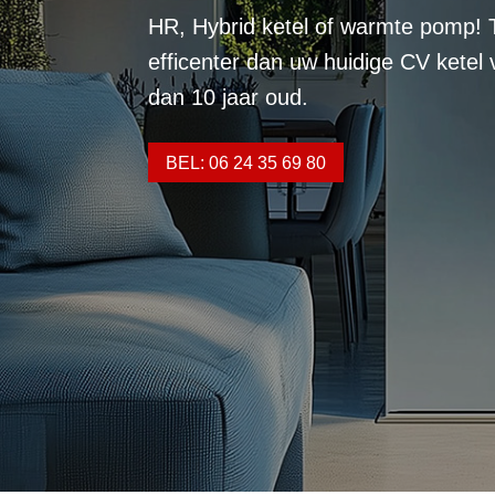
HR, Hybrid ketel of warmte pomp! 
efficenter dan uw huidige CV ketel
dan 10 jaar oud.
BEL: 06 24 35 69 80