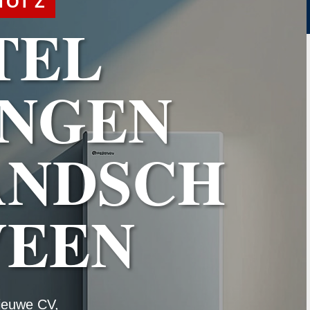
TOT Z
TEL
NGEN
ANDSCH
VEEN
ieuwe CV,