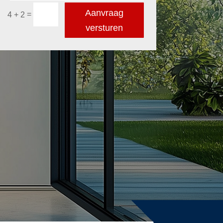
Aanvraag
=
4 + 2
versturen