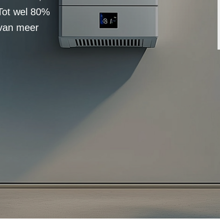
Tot wel 80%
 van meer