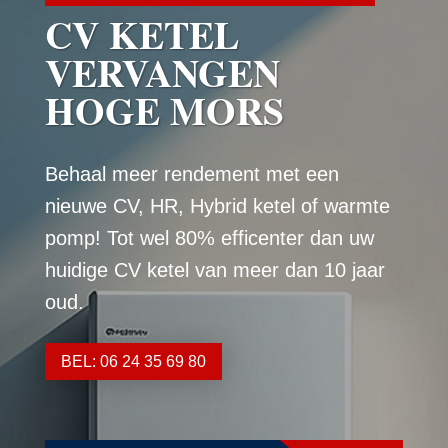
CV KETEL
VERVANGEN
HOGE MORS
Behaal meer rendement met een
nieuwe CV, HR, Hybrid ketel of warmte
pomp! Tot wel 80% efficenter dan uw
huidige CV ketel van meer dan 10 jaar
oud.
BEL: 06 24 35 69 80