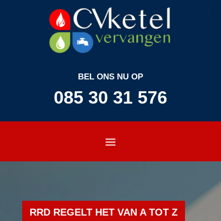
BEL ONS NU OP
085 30 31 576
RRD REGELT HET VAN A TOT Z