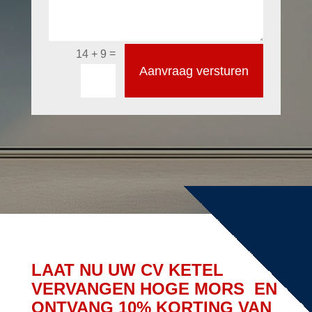
=
14 + 9
Aanvraag versturen
LAAT NU UW CV KETEL
VERVANGEN HOGE MORS EN
ONTVANG 10% KORTING VAN