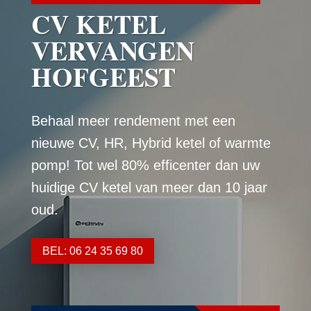
CV KETEL
VERVANGEN
HOFGEEST
Behaal meer rendement met een
nieuwe CV, HR, Hybrid ketel of warmte
pomp! Tot wel 80% efficenter dan uw
huidige CV ketel van meer dan 10 jaar
oud.
BEL: 06 24 35 69 80