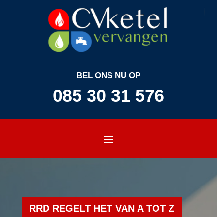
BEL ONS NU OP
085 30 31 576
RRD REGELT HET VAN A TOT Z