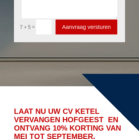
Aanvraag versturen
=
7 + 5
LAAT NU UW CV KETEL
VERVANGEN HOFGEEST EN
ONTVANG 10% KORTING VAN
MEI TOT SEPTEMBER.