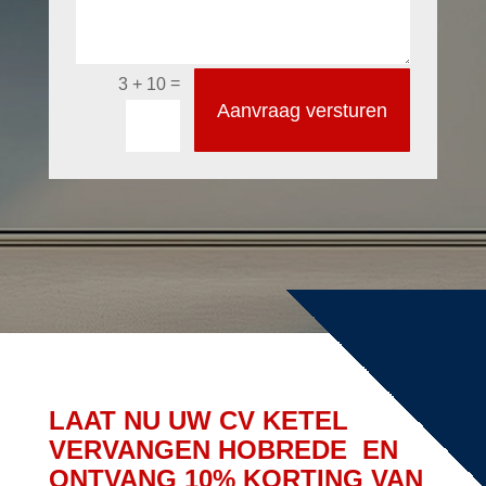
=
3 + 10
Aanvraag versturen
LAAT NU UW CV KETEL
VERVANGEN HOBREDE EN
ONTVANG 10% KORTING VAN