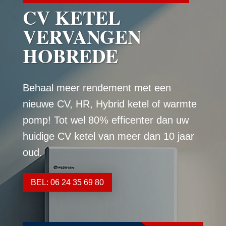
CV KETEL
VERVANGEN
HOBREDE
Behaal meer rendement met een
nieuwe CV, HR, Hybrid ketel of warmte
pomp! Tot wel 80% efficenter dan uw
huidige CV ketel van meer dan 10 jaar
oud.
BEL: 06 24 35 69 80