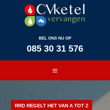
BEL ONS NU OP
085 30 31 576
RRD REGELT HET VAN A TOT Z