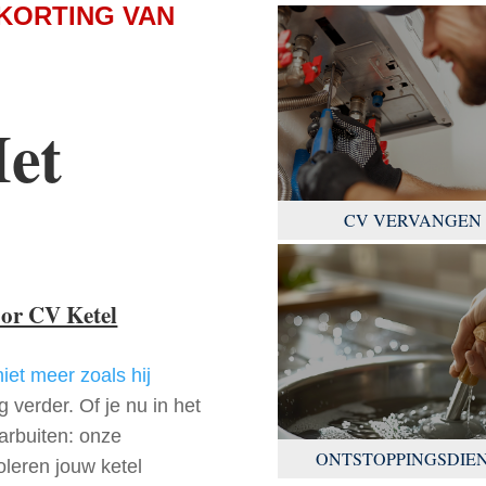
KORTING VAN
Het
CV VERVANGEN
oor CV Ketel
niet meer zoals hij
 verder. Of je nu in het
arbuiten: onze
ONTSTOPPINGSDIE
oleren jouw ketel