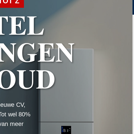
TOT Z
TEL
NGEN
OUD
ieuwe CV,
Tot wel 80%
 van meer