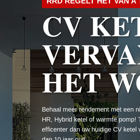
RRD REGELT HET VAN A 
CV KE
VERVA
HET W
Behaal meer rendement met een n
HR, Hybrid ketel of warmte pomp! 
efficenter dan uw huidige CV ketel
dan 10 jaar oud.