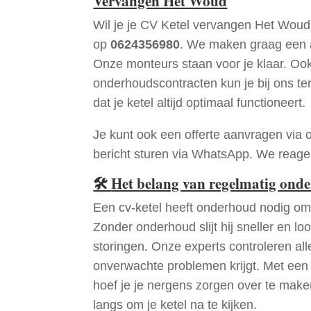
Vervangen Het Woud
Wil je je CV Ketel vervangen Het Woud
op
0624356980
. We maken graag een a
Onze monteurs staan voor je klaar. Oo
onderhoudscontracten kun je bij ons te
dat je ketel altijd optimaal functioneert.
Je kunt ook een offerte aanvragen via 
bericht sturen via WhatsApp. We reagere
🛠
Het belang van regelmatig ond
Een cv-ketel heeft onderhoud nodig om 
Zonder onderhoud slijt hij sneller en loo
storingen. Onze experts controleren all
onverwachte problemen krijgt. Met een
hoef je je nergens zorgen over te mak
langs om je ketel na te kijken.