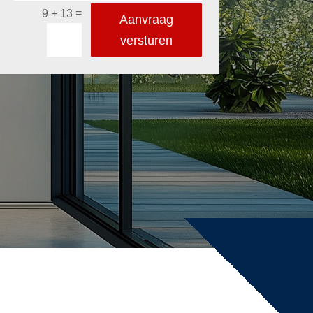
=
9 + 13
Aanvraag
versturen