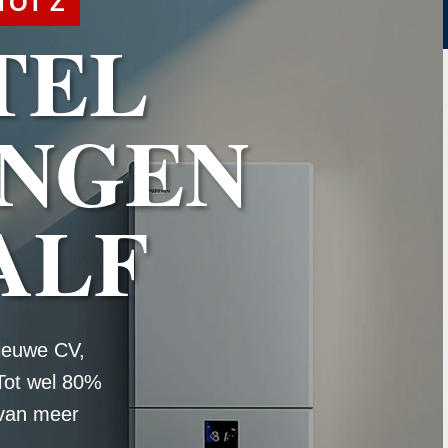
TOT Z
TEL
NGEN
ALF
ieuwe CV,
Tot wel 80%
 van meer