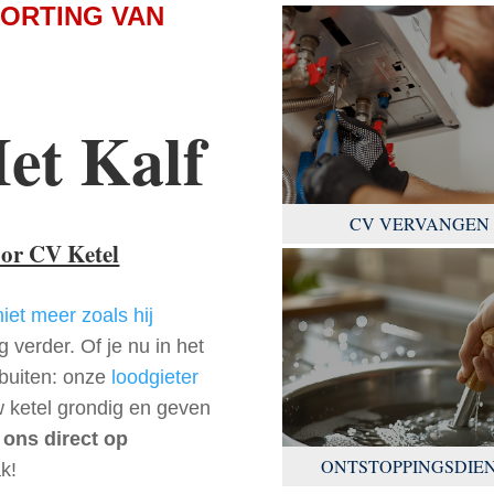
KORTING VAN
et Kalf
CV VERVANGEN
oor CV Ketel
niet meer zoals hij
 verder. Of je nu in het
rbuiten: onze
loodgieter
w ketel grondig en geven
 ons direct op
ONTSTOPPINGSDIE
k!