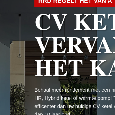
RRD REGELT HET VAN A 
CV KE
VERVA
HET K
Behaal meer rendement met een n
HR, Hybrid ketel of warmte pomp! 
efficenter dan uw huidige CV ketel
dan 10 jaar oud.