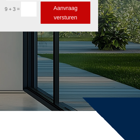
Aanvraag
=
9 + 3
versturen