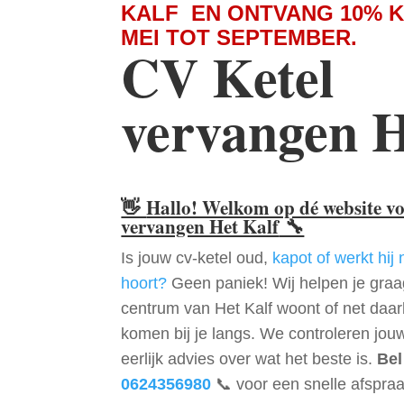
KALF EN ONTVANG 10% 
MEI TOT SEPTEMBER.
CV Ketel
vervangen H
👋
Hallo! Welkom op dé website v
vervangen Het Kalf
🔧
Is jouw cv-ketel oud,
kapot of werkt hij 
hoort?
Geen paniek! Wij helpen je graag
centrum van Het Kalf woont of net daa
komen bij je langs. We controleren jou
eerlijk advies over wat het beste is.
Bel
0624356980
📞 voor een snelle afspraa