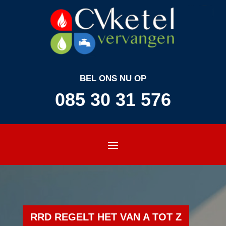
BEL ONS NU OP
085 30 31 576
RRD REGELT HET VAN A TOT Z