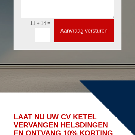
=
11 + 14
Aanvraag versturen
LAAT NU UW CV KETEL
VERVANGEN HELSDINGEN
EN ONTVANG 10% KORTING