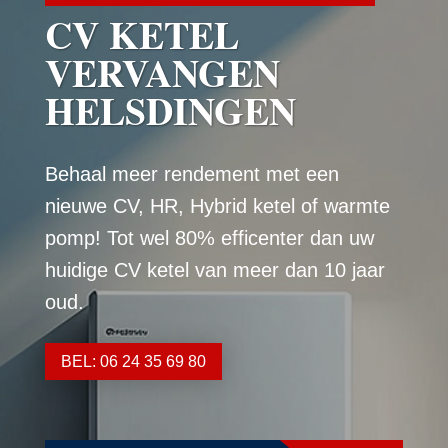
CV KETEL
VERVANGEN
HELSDINGEN
Behaal meer rendement met een
nieuwe CV, HR, Hybrid ketel of warmte
pomp! Tot wel 80% efficenter dan uw
huidige CV ketel van meer dan 10 jaar
oud.
BEL: 06 24 35 69 80