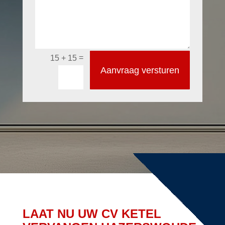
=
15 + 15
Aanvraag versturen
LAAT NU UW CV KETEL