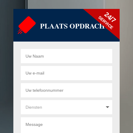
24/7
SERVICE
PLAATS OPDRACHT