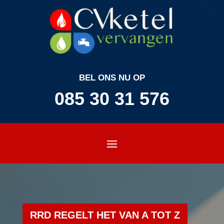
BEL ONS NU OP
085 30 31 576
RRD REGELT HET VAN A TOT Z