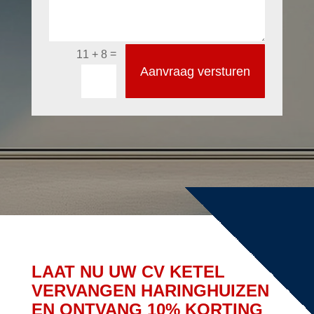
=
11 + 8
Aanvraag versturen
LAAT NU UW CV KETEL
VERVANGEN HARINGHUIZEN
EN ONTVANG 10% KORTING