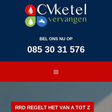
BEL ONS NU OP
085 30 31 576
RRD REGELT HET VAN A TOT Z