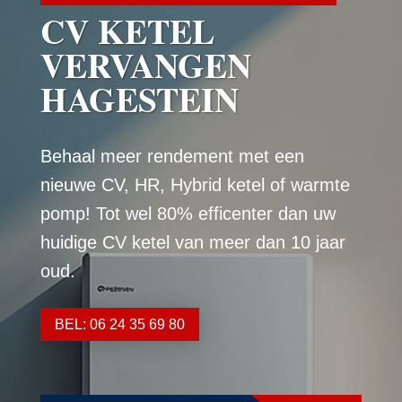
CV KETEL
VERVANGEN
HAGESTEIN
Behaal meer rendement met een
nieuwe CV, HR, Hybrid ketel of warmte
pomp! Tot wel 80% efficenter dan uw
huidige CV ketel van meer dan 10 jaar
oud.
BEL: 06 24 35 69 80