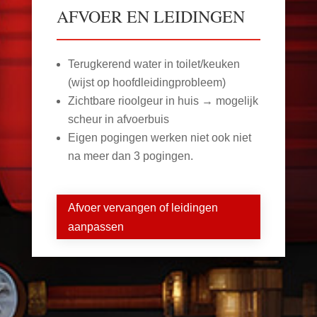
AFVOER EN LEIDINGEN
Terugkerend water in toilet/keuken
(wijst op hoofdleidingprobleem)
Zichtbare rioolgeur in huis → mogelijk
scheur in afvoerbuis
Eigen pogingen werken niet ook niet
na meer dan 3 pogingen.
Afvoer vervangen of leidingen
aanpassen