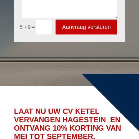
Aanvraag versturen
=
5 + 9
LAAT NU UW CV KETEL
VERVANGEN HAGESTEIN EN
ONTVANG 10% KORTING VAN
MEI TOT SEPTEMBER.