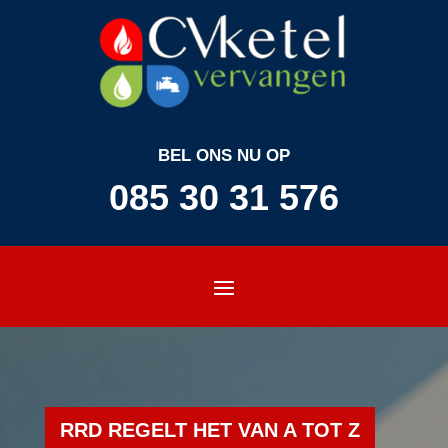
BEL ONS NU OP
085 30 31 576
RRD REGELT HET VAN A TOT Z