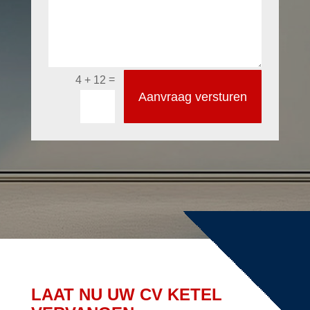
=
4 + 12
Aanvraag versturen
LAAT NU UW CV KETEL