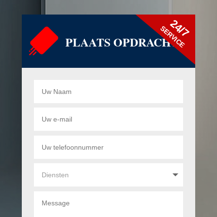
24/7
SERVICE
PLAATS OPDRACHT