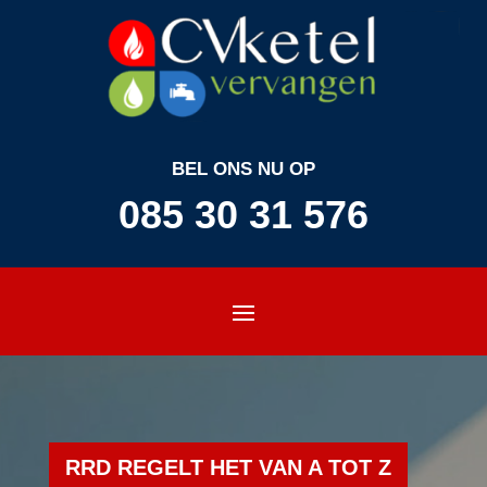
BEL ONS NU OP
085 30 31 576
RRD REGELT HET VAN A TOT Z