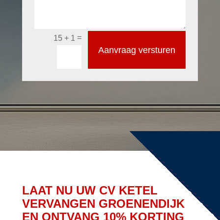
=
15 + 1
Aanvraag versturen
LAAT NU UW CV KETEL
VERVANGEN GROENENDIJK
EN ONTVANG 10% KORTING