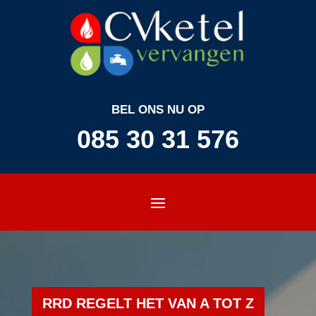
BEL ONS NU OP
085 30 31 576
RRD REGELT HET VAN A TOT Z