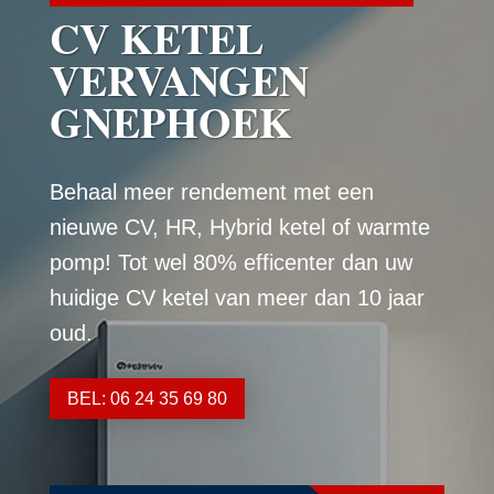
CV KETEL
VERVANGEN
GNEPHOEK
Behaal meer rendement met een
nieuwe CV, HR, Hybrid ketel of warmte
pomp! Tot wel 80% efficenter dan uw
huidige CV ketel van meer dan 10 jaar
oud.
BEL: 06 24 35 69 80