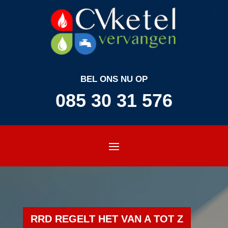
BEL ONS NU OP
085 30 31 576
RRD REGELT HET VAN A TOT Z