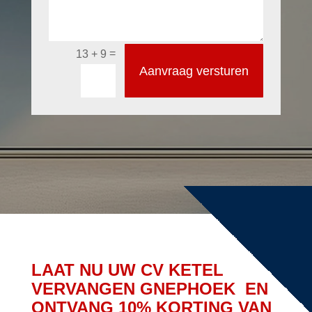
=
13 + 9
Aanvraag versturen
LAAT NU UW CV KETEL
VERVANGEN GNEPHOEK EN
ONTVANG 10% KORTING VAN