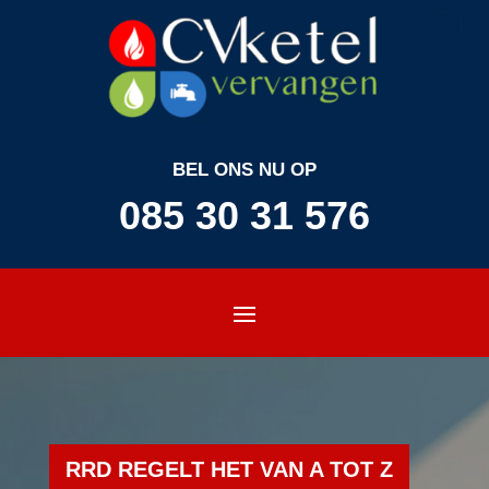
BEL ONS NU OP
085 30 31 576
RRD REGELT HET VAN A TOT Z