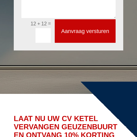
=
12 + 12
Aanvraag versturen
LAAT NU UW CV KETEL
VERVANGEN GEUZENBUURT
EN ONTVANG 10% KORTING