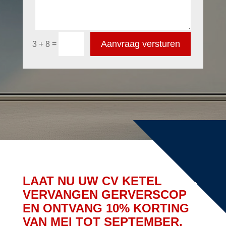
Aanvraag versturen
=
3 + 8
LAAT NU UW CV KETEL
VERVANGEN GERVERSCOP
EN ONTVANG 10% KORTING
VAN MEI TOT SEPTEMBER.