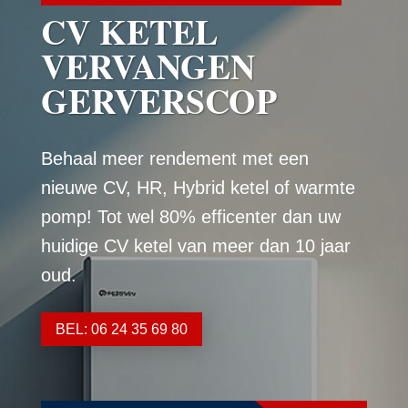
CV KETEL
VERVANGEN
GERVERSCOP
Behaal meer rendement met een
nieuwe CV, HR, Hybrid ketel of warmte
pomp! Tot wel 80% efficenter dan uw
huidige CV ketel van meer dan 10 jaar
oud.
BEL: 06 24 35 69 80