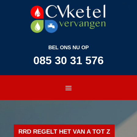
BEL ONS NU OP
085 30 31 576
RRD REGELT HET VAN A TOT Z