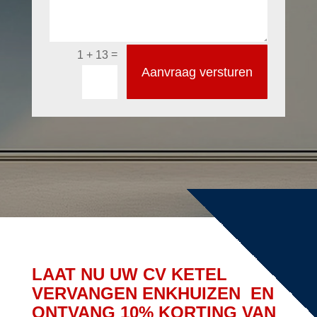
=
1 + 13
Aanvraag versturen
LAAT NU UW CV KETEL
VERVANGEN ENKHUIZEN EN
ONTVANG 10% KORTING VAN