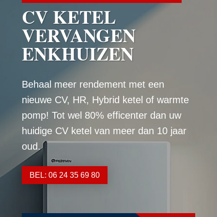
CV KETEL
VERVANGEN
ENKHUIZEN
Behaal meer rendement met een
nieuwe CV, HR, Hybrid ketel of warmte
pomp! Tot wel 80% efficenter dan uw
huidige CV ketel van meer dan 10 jaar
oud.
BEL: 06 24 35 69 80