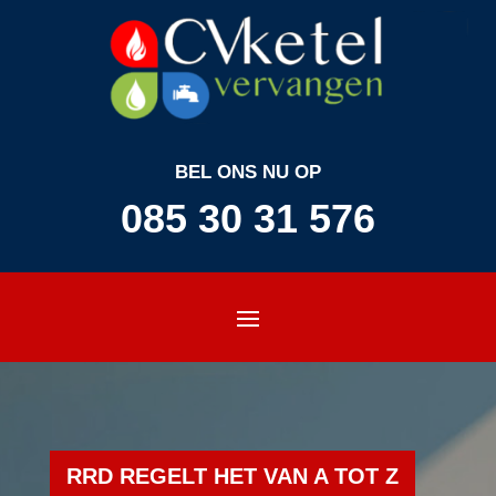
BEL ONS NU OP
085 30 31 576
RRD REGELT HET VAN A TOT Z