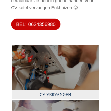
betaalbaar. Je bent in goede handen voor
CV ketel vervangen Enkhuizen.😊
BEL: 0624356980
CV VERVANGEN