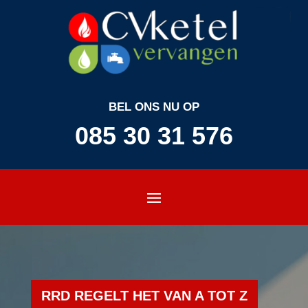
BEL ONS NU OP
085 30 31 576
RRD REGELT HET VAN A TOT Z