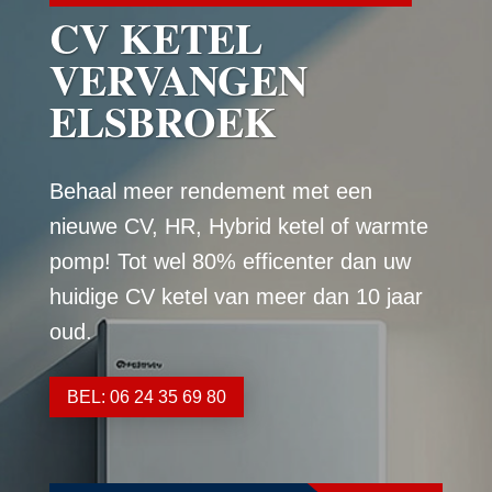
CV KETEL
VERVANGEN
ELSBROEK
Behaal meer rendement met een
nieuwe CV, HR, Hybrid ketel of warmte
pomp! Tot wel 80% efficenter dan uw
huidige CV ketel van meer dan 10 jaar
oud.
BEL: 06 24 35 69 80