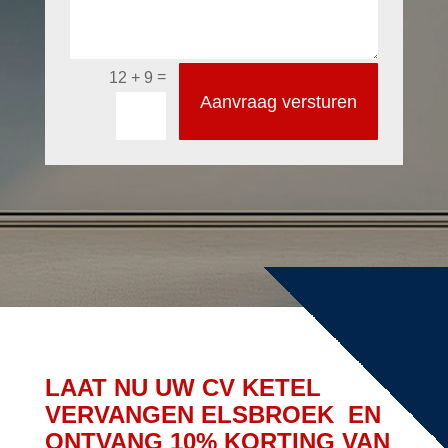
=
12 + 9
Aanvraag versturen
LAAT NU UW CV KETEL
VERVANGEN ELSBROEK EN
ONTVANG 10% KORTING VAN