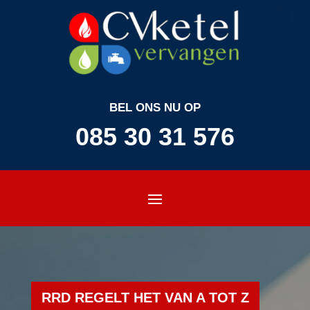
BEL ONS NU OP
085 30 31 576
RRD REGELT HET VAN A TOT Z