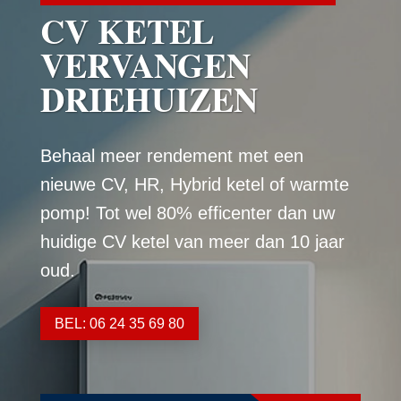
CV KETEL
VERVANGEN
DRIEHUIZEN
Behaal meer rendement met een
nieuwe CV, HR, Hybrid ketel of warmte
pomp! Tot wel 80% efficenter dan uw
huidige CV ketel van meer dan 10 jaar
oud.
BEL: 06 24 35 69 80