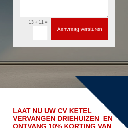
=
13 + 11
Aanvraag versturen
LAAT NU UW CV KETEL
VERVANGEN DRIEHUIZEN EN
ONTVANG 10% KORTING VAN