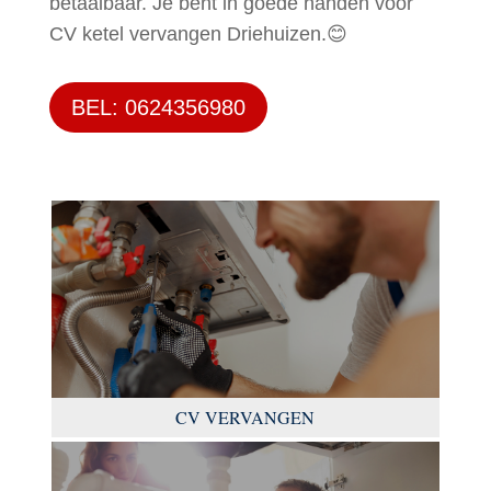
betaalbaar. Je bent in goede handen voor
CV ketel vervangen Driehuizen.😊
BEL: 0624356980
CV VERVANGEN