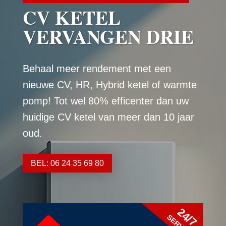
CV KETEL
VERVANGEN DRIE
Behaal meer rendement met een
nieuwe CV, HR, Hybrid ketel of warmte
pomp! Tot wel 80% efficenter dan uw
huidige CV ketel van meer dan 10 jaar
oud.
BEL: 06 24 35 69 80
24/7
SERVICE