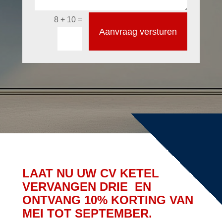
=
8 + 10
Aanvraag versturen
LAAT NU UW CV KETEL
VERVANGEN DRIE EN
ONTVANG 10% KORTING VAN
MEI TOT SEPTEMBER.