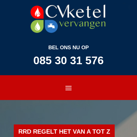
BEL ONS NU OP
085 30 31 576
RRD REGELT HET VAN A TOT Z