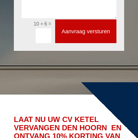
=
10 + 6
Aanvraag versturen
LAAT NU UW CV KETEL
VERVANGEN DEN HOORN EN
ONTVANG 10% KORTING VAN