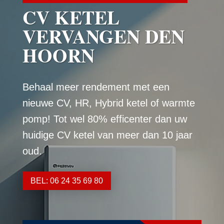
CV KETEL
VERVANGEN DEN
HOORN
Behaal meer rendement met een
nieuwe CV, HR, Hybrid ketel of warmte
pomp! Tot wel 80% efficenter dan uw
huidige CV ketel van meer dan 10 jaar
oud.
BEL: 06 24 35 69 80