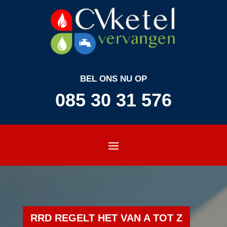
BEL ONS NU OP
085 30 31 576
RRD REGELT HET VAN A TOT Z