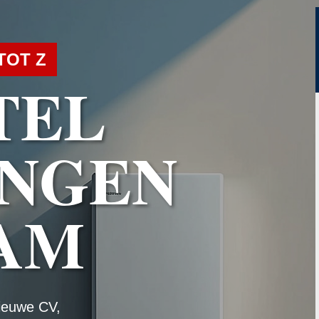
TOT Z
TEL
NGEN
AM
ieuwe CV,