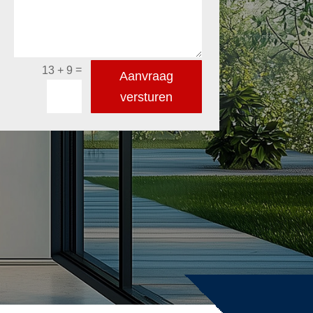
=
13 + 9
Aanvraag
versturen