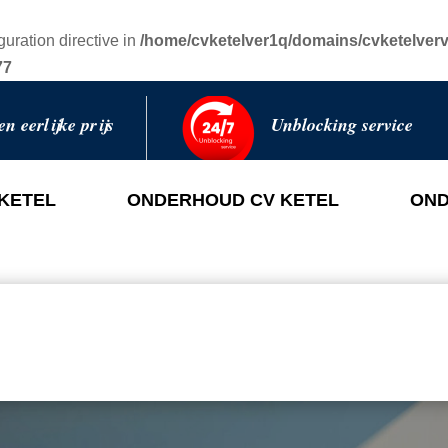
guration directive in
/home/cvketelver1q/domains/cvketelverv
77
en eerlijke prijs
Unblocking service
 KETEL
ONDERHOUD CV KETEL
OND