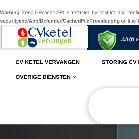
Warning
: Zend OPcache API is restricted by "restrict_api" confi
security/inc/App/Defender/CachedFileProvider.php
on line
Altijd e
CV KETEL VERVANGEN
STORING CV
OVERIGE DIENSTEN