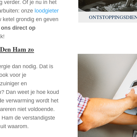
 verder. Of je nu in het
arbuiten: onze
loodgieter
ONTSTOPPINGSDIE
w ketel grondig en geven
 ons direct op
k!
 Den Ham zo
rgie dan nodig. Dat is
 ook voor je
zuiniger en
am? Dan weet je hoe koud
ede verwarming wordt het
pareren niet voldoende.
n Ham de verstandigste
 uit waarom.