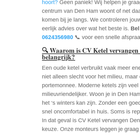
hoort?
Geen paniek! Wij helpen je graag
centrum van Den Ham woont of net da
komen bij je langs. We controleren jou
eerlijk advies over wat het beste is.
Bel
0624356980
📞 voor een snelle afspraa
🔍
Waarom is CV Ketel vervangen
belangrijk?
Een oude ketel verbruikt vaak meer ene
niet alleen slecht voor het milieu, maar
portemonnee. Moderne ketels zijn veel 
milieuvriendelijker. Woon je in Den H
het ‘s winters kan zijn. Zonder een go
snel oncomfortabel in huis. Soms is re
In dat geval is CV Ketel vervangen De
keuze. Onze monteurs leggen je graag