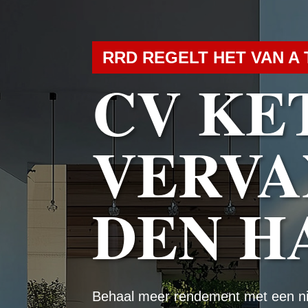
RRD REGELT HET VAN A 
CV KE
VERVA
DEN H
Behaal meer rendement met een n