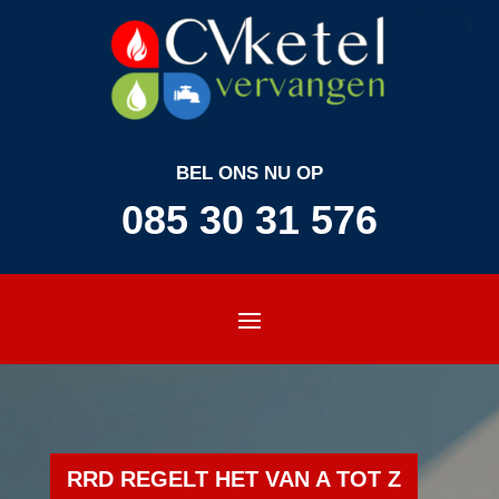
BEL ONS NU OP
085 30 31 576
RRD REGELT HET VAN A TOT Z