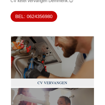
CV ketel vervangen Demmerik.😊
BEL: 0624356980
CV VERVANGEN