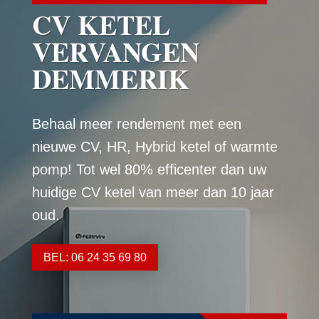
CV KETEL
VERVANGEN
DEMMERIK
Behaal meer rendement met een
nieuwe CV, HR, Hybrid ketel of warmte
pomp! Tot wel 80% efficenter dan uw
huidige CV ketel van meer dan 10 jaar
oud.
BEL: 06 24 35 69 80