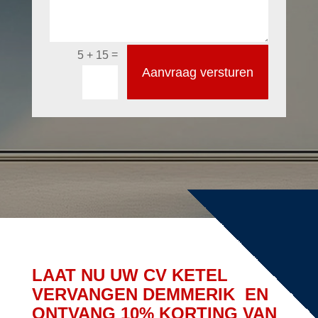
=
5 + 15
Aanvraag versturen
LAAT NU UW CV KETEL
VERVANGEN DEMMERIK EN
ONTVANG 10% KORTING VAN