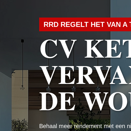
RRD REGELT HET VAN A 
CV KE
VERVA
DE WO
Behaal meer rendement met een n