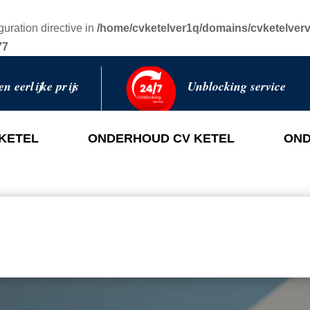
guration directive in
/home/cvketelver1q/domains/cvketelverv
77
en eerlijke prijs
Unblocking service
 KETEL
ONDERHOUD CV KETEL
OND