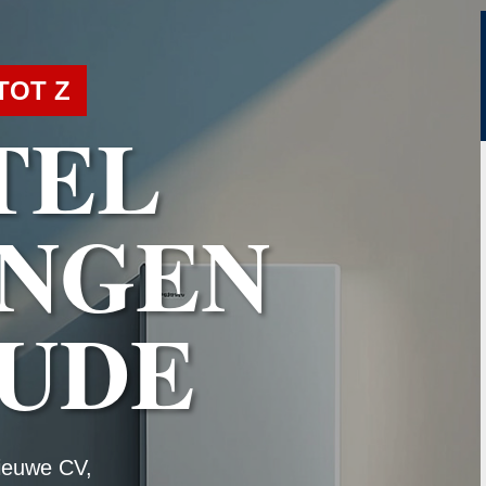
TOT Z
TEL
NGEN
UDE
ieuwe CV,