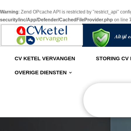
Warning
: Zend OPcache API is restricted by "restrict_api" confi
security/inc/App/Defender/CachedFileProvider.php
on line
Altijd e
CV KETEL VERVANGEN
STORING CV
OVERIGE DIENSTEN