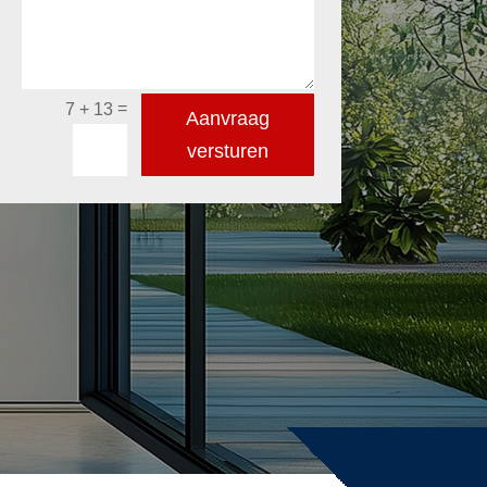
=
7 + 13
Aanvraag
versturen