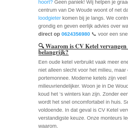
hoort?
Geen paniek! Wij helpen je graag
centrum van De Woude woont of net da
loodgieter
komen bij je langs. We contr
grondig en geven eerlijk advies over wa
direct op
0624356980
📞 voor een snel
🔍
Waarom is CV Ketel vervangen
belangrijk?
Een oude ketel verbruikt vaak meer ene
niet alleen slecht voor het milieu, maar
portemonnee. Moderne ketels zijn veel 
milieuvriendelijker. Woon je in De Wo
koud het ‘s winters kan zijn. Zonder e
wordt het snel oncomfortabel in huis. S
voldoende. In dat geval is CV Ketel 
verstandigste keuze. Onze monteurs le
waarom.