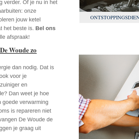
 verder. Of je nu in het
arbuiten: onze
ONTSTOPPINGSDIE
oleren jouw ketel
t het beste is.
Bel ons
le afspraak!
 De Woude zo
rgie dan nodig. Dat is
 ook voor je
zuiniger en
ude? Dan weet je hoe
en goede verwarming
oms is repareren niet
vervangen De Woude de
ggen je graag uit