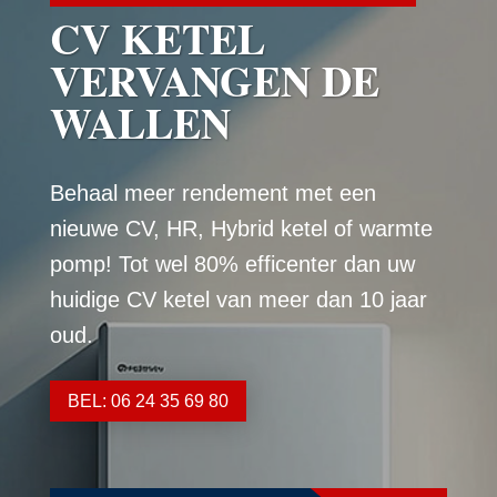
CV KETEL
VERVANGEN DE
WALLEN
Behaal meer rendement met een
nieuwe CV, HR, Hybrid ketel of warmte
pomp! Tot wel 80% efficenter dan uw
huidige CV ketel van meer dan 10 jaar
oud.
BEL: 06 24 35 69 80