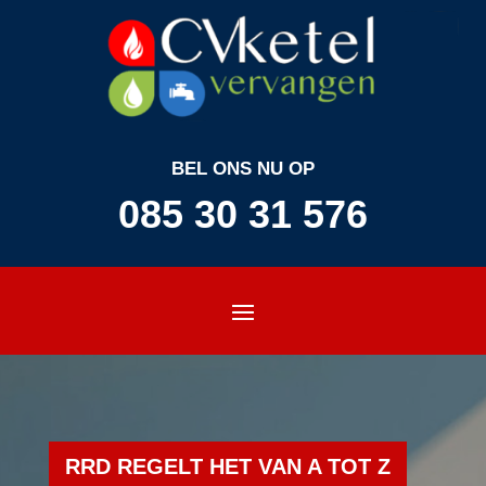
BEL ONS NU OP
085 30 31 576
RRD REGELT HET VAN A TOT Z