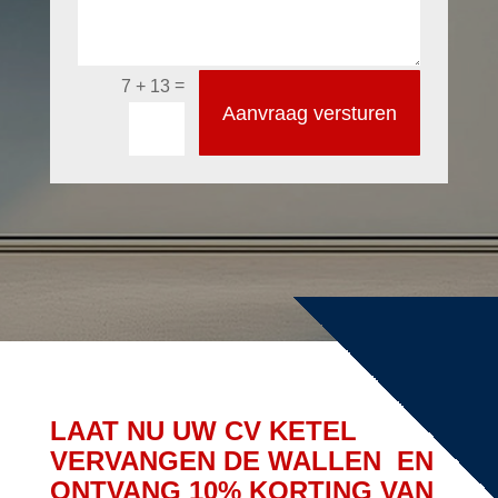
=
7 + 13
Aanvraag versturen
LAAT NU UW CV KETEL
VERVANGEN DE WALLEN EN
ONTVANG 10% KORTING VAN