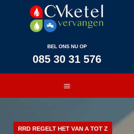
BEL ONS NU OP
085 30 31 576
RRD REGELT HET VAN A TOT Z