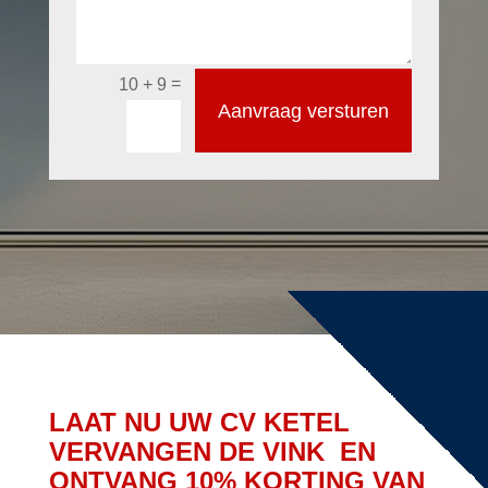
=
10 + 9
Aanvraag versturen
LAAT NU UW CV KETEL
VERVANGEN DE VINK EN
ONTVANG 10% KORTING VAN