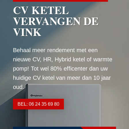
CV KETEL
VERVANGEN DE
VINK
Behaal meer rendement met een
nieuwe CV, HR, Hybrid ketel of warmte
pomp! Tot wel 80% efficenter dan uw
huidige CV ketel van meer dan 10 jaar
oud.
BEL: 06 24 35 69 80