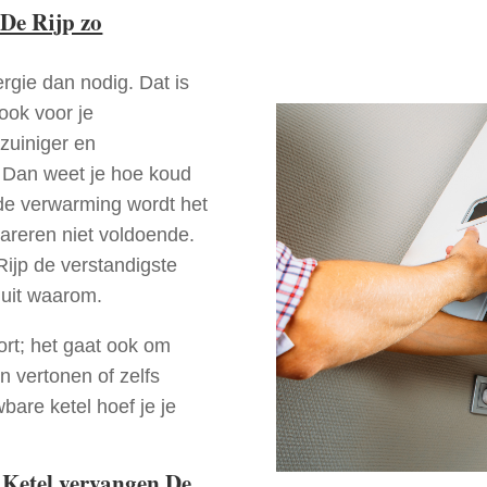
De Rijp zo
rgie dan nodig. Dat is
 ook voor je
zuiniger en
? Dan weet je hoe koud
ede verwarming wordt het
pareren niet voldoende.
Rijp de verstandigste
 uit waarom.
ort; het gaat ook om
n vertonen of zelfs
bare ketel hoef je je
 Ketel vervangen De