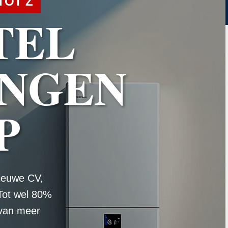
TOT Z
TEL
NGEN
P
ieuwe CV,
Tot wel 80%
 van meer