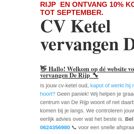
RIJP EN ONTVANG 10% K
TOT SEPTEMBER.
CV Ketel
vervangen D
👋
Hallo! Welkom op dé website v
vervangen De Rijp
🔧
Is jouw cv-ketel oud,
kapot of werkt hij 
hoort?
Geen paniek! Wij helpen je graag
centrum van De Rijp woont of net daar
komen bij je langs. We controleren jou
eerlijk advies over wat het beste is.
Bel
0624356980
📞 voor een snelle afspraa