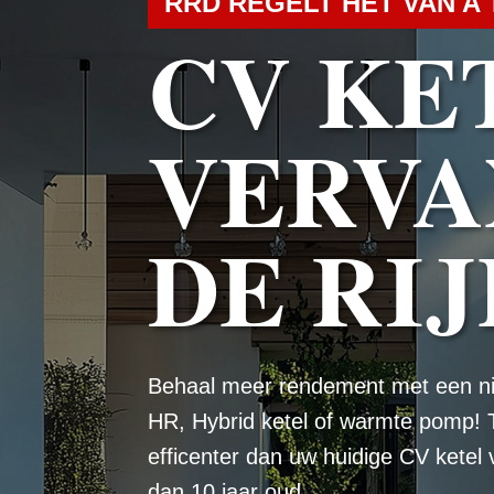
RRD REGELT HET VAN A 
CV KE
VERVA
DE RIJ
Behaal meer rendement met een n
HR, Hybrid ketel of warmte pomp! 
efficenter dan uw huidige CV ketel
dan 10 jaar oud.