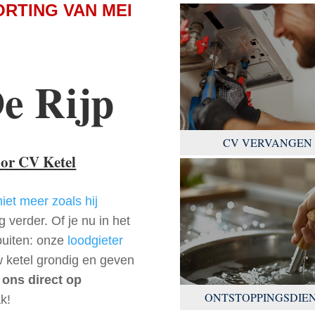
ORTING VAN MEI
e Rijp
CV VERVANGEN
oor CV Ketel
niet meer zoals hij
 verder. Of je nu in het
buiten: onze
loodgieter
w ketel grondig en geven
 ons direct op
ONTSTOPPINGSDIE
k!