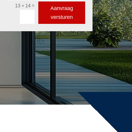
=
13 + 14
Aanvraag
versturen