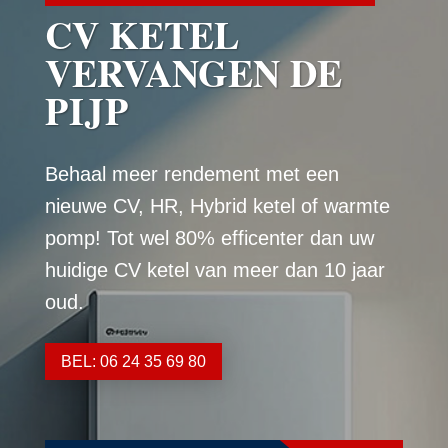
CV KETEL
VERVANGEN DE
PIJP
Behaal meer rendement met een
nieuwe CV, HR, Hybrid ketel of warmte
pomp! Tot wel 80% efficenter dan uw
huidige CV ketel van meer dan 10 jaar
oud.
BEL: 06 24 35 69 80