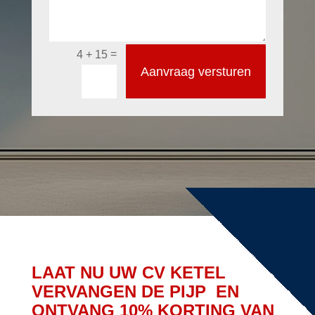
=
4 + 15
Aanvraag versturen
LAAT NU UW CV KETEL
VERVANGEN DE PIJP EN
ONTVANG 10% KORTING VAN