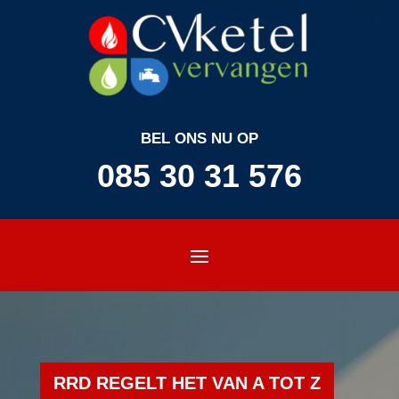
BEL ONS NU OP
085 30 31 576
RRD REGELT HET VAN A TOT Z