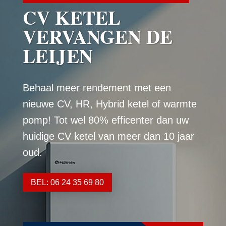
CV KETEL
VERVANGEN DE
LEIJEN
Behaal meer rendement met een
nieuwe CV, HR, Hybrid ketel of warmte
pomp! Tot wel 80% efficenter dan uw
huidige CV ketel van meer dan 10 jaar
oud.
BEL: 06 24 35 69 80