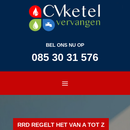
BEL ONS NU OP
085 30 31 576
RRD REGELT HET VAN A TOT Z