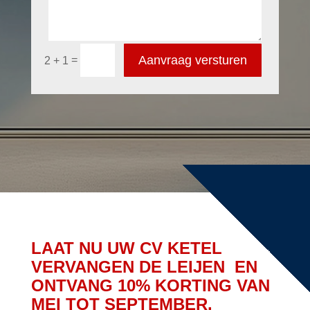
Aanvraag versturen
=
2 + 1
LAAT NU UW CV KETEL
VERVANGEN DE LEIJEN EN
ONTVANG 10% KORTING VAN
MEI TOT SEPTEMBER.