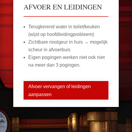
AFVOER EN LEIDINGEN
Terugkerend water in toilet/keuken
(wijst op hoofdleidingprobleem)
Zichtbare rioolgeur in huis → mogelijk
scheur in afvoerbuis
Eigen pogingen werken niet ook niet
na meer dan 3 pogingen.
Afvoer vervangen of leidingen
aanpassen