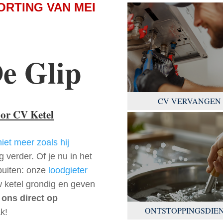
ORTING VAN MEI
e Glip
CV VERVANGEN
oor CV Ketel
niet meer zoals hij
 verder. Of je nu in het
buiten: onze
loodgieter
w ketel grondig en geven
 ons direct op
ONTSTOPPINGSDIE
k!