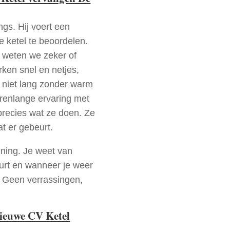
ngs. Hij voert een
e ketel te beoordelen.
a weten we zeker of
ken snel en netjes,
t niet lang zonder warm
arenlange ervaring met
recies wat ze doen. Ze
at er gebeurt.
nning. Je weet van
urt en wanneer je weer
. Geen verrassingen,
nieuwe CV Ketel