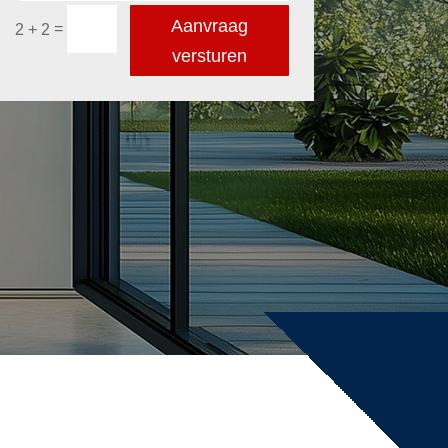
Aanvraag
=
2 + 2
versturen