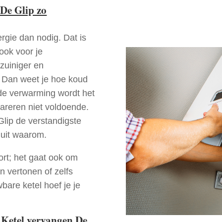
De Glip zo
rgie dan nodig. Dat is
 ook voor je
zuiniger en
p? Dan weet je hoe koud
ede verwarming wordt het
pareren niet voldoende.
Glip de verstandigste
 uit waarom.
ort; het gaat ook om
n vertonen of zelfs
bare ketel hoef je je
 Ketel vervangen De