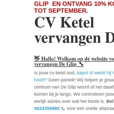
GLIP EN ONTVANG 10% K
TOT SEPTEMBER.
CV Ketel
vervangen D
👋
Hallo! Welkom op dé website v
vervangen De Glip
🔧
Is jouw cv-ketel oud,
kapot of werkt hij 
hoort?
Geen paniek! Wij helpen je graag
centrum van De Glip woont of net daar
komen bij je langs. We controleren jou
eerlijk advies over wat het beste is.
Bel
0624356980
📞 voor een snelle afspraa