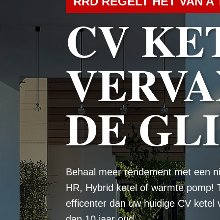
RRD REGELT HET VAN A 
CV KE
VERVA
DE GL
Behaal meer rendement met een n
HR, Hybrid ketel of warmte pomp! 
efficenter dan uw huidige CV ketel
dan 10 jaar oud.