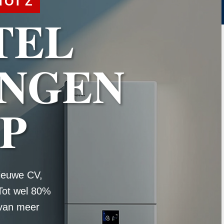
TOT Z
TEL
NGEN
IP
ieuwe CV,
Tot wel 80%
 van meer