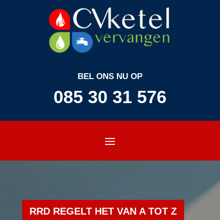
BEL ONS NU OP
085 30 31 576
RRD REGELT HET VAN A TOT Z