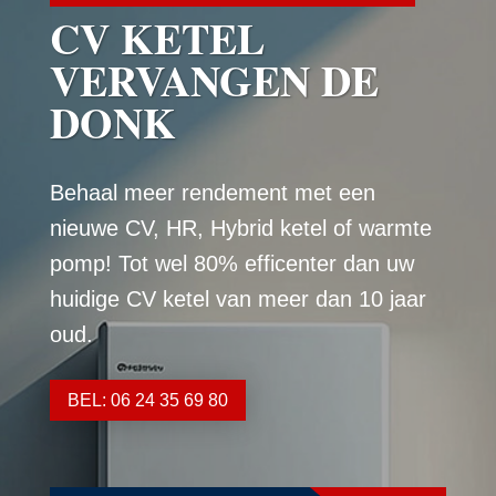
CV KETEL
VERVANGEN DE
DONK
Behaal meer rendement met een
nieuwe CV, HR, Hybrid ketel of warmte
pomp! Tot wel 80% efficenter dan uw
huidige CV ketel van meer dan 10 jaar
oud.
BEL: 06 24 35 69 80