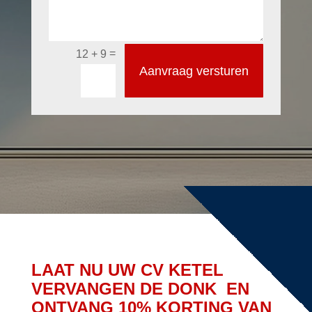
=
12 + 9
Aanvraag versturen
LAAT NU UW CV KETEL
VERVANGEN DE DONK EN
ONTVANG 10% KORTING VAN