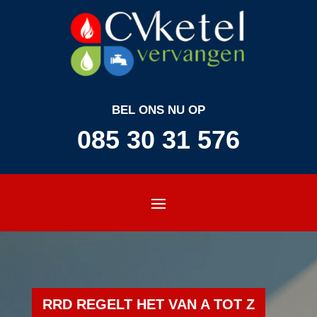
BEL ONS NU OP
085 30 31 576
RRD REGELT HET VAN A TOT Z