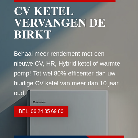
CV KETEL
VERVANGEN DE
BIRKT
Behaal meer rendement met een
nieuwe CV, HR, Hybrid ketel of warmte
pomp! Tot wel 80% efficenter dan uw
huidige CV ketel van meer dan 10 jaar
oud.
BEL: 06 24 35 69 80