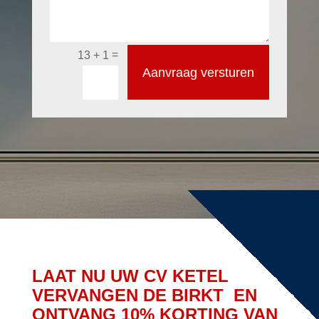
=
13 + 1
Aanvraag versturen
LAAT NU UW CV KETEL
VERVANGEN DE BIRKT EN
ONTVANG 10% KORTING VAN