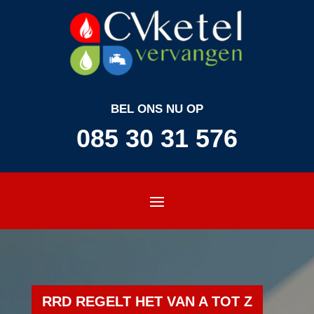
BEL ONS NU OP
085 30 31 576
RRD REGELT HET VAN A TOT Z