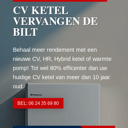
CV KETEL
VERVANGEN DE
BILT
Behaal meer rendement met een
nieuwe CV, HR, Hybrid ketel of warmte
pomp! Tot wel 80% efficenter dan uw
huidige CV ketel van meer dan 10 jaar
oud.
BEL: 06 24 35 69 80