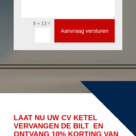
=
8 + 13
Aanvraag versturen
LAAT NU UW CV KETEL
VERVANGEN DE BILT EN
ONTVANG 10% KORTING VAN