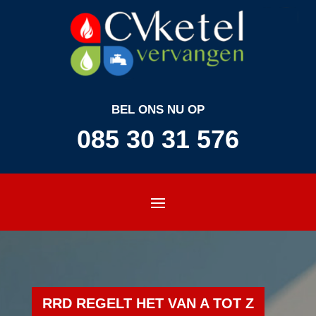
BEL ONS NU OP
085 30 31 576
RRD REGELT HET VAN A TOT Z