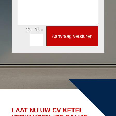
=
13 + 13
Aanvraag versturen
LAAT NU UW CV KETEL