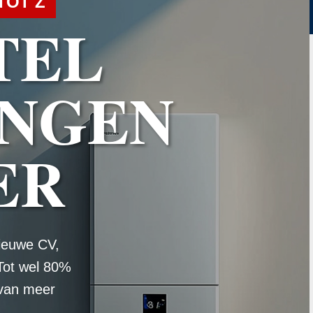
TOT Z
TEL
NGEN
ER
ieuwe CV,
Tot wel 80%
 van meer