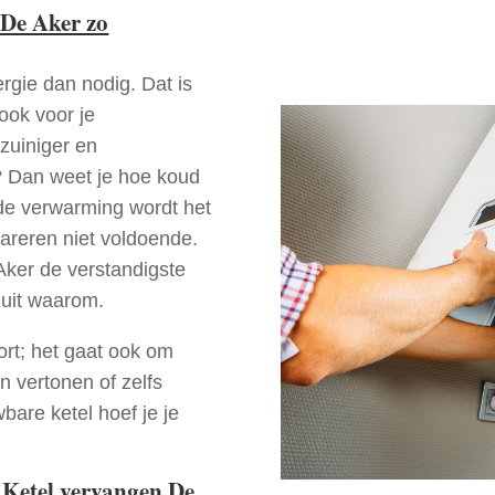
De Aker zo
rgie dan nodig. Dat is
 ook voor je
zuiniger en
r? Dan weet je hoe koud
ede verwarming wordt het
pareren niet voldoende.
Aker de verstandigste
 uit waarom.
ort; het gaat ook om
n vertonen of zelfs
bare ketel hoef je je
 Ketel vervangen De