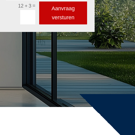
=
12 + 3
Aanvraag
versturen