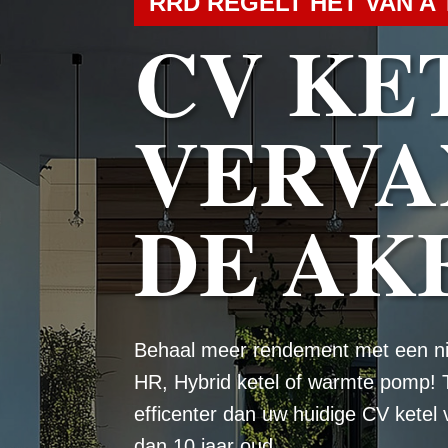
RRD REGELT HET VAN A 
CV KE
VERVA
DE AK
Behaal meer rendement met een n
HR, Hybrid ketel of warmte pomp! 
efficenter dan uw huidige CV ketel
dan 10 jaar oud.