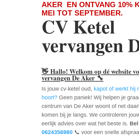
AKER EN ONTVANG 10% 
MEI TOT SEPTEMBER.
CV Ketel
vervangen 
👋
Hallo! Welkom op dé website v
vervangen De Aker
🔧
Is jouw cv-ketel oud,
kapot of werkt hij 
hoort?
Geen paniek! Wij helpen je graag
centrum van De Aker woont of net daar
komen bij je langs. We controleren jou
eerlijk advies over wat het beste is.
Bel
0624356980
📞 voor een snelle afspraa