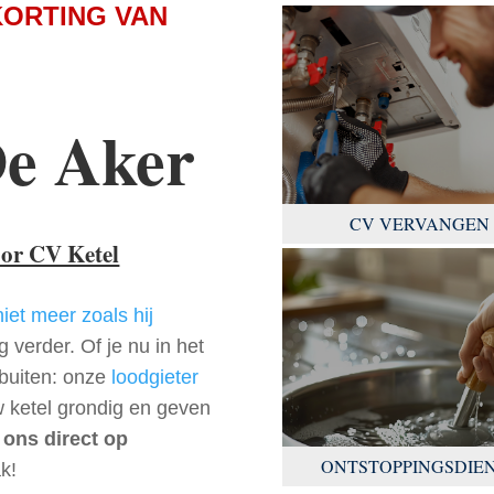
KORTING VAN
De Aker
CV VERVANGEN
oor CV Ketel
niet meer zoals hij
 verder. Of je nu in het
buiten: onze
loodgieter
w ketel grondig en geven
 ons direct op
ONTSTOPPINGSDIE
k!