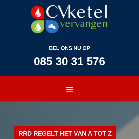
BEL ONS NU OP
085 30 31 576
RRD REGELT HET VAN A TOT Z