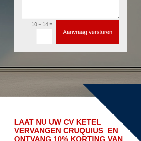
=
10 + 14
Aanvraag versturen
LAAT NU UW CV KETEL
VERVANGEN CRUQUIUS EN
ONTVANG 10% KORTING VAN