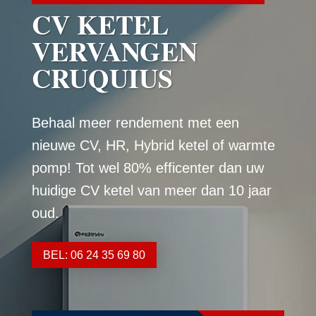
CV KETEL
VERVANGEN
CRUQUIUS
Behaal meer rendement met een
nieuwe CV, HR, Hybrid ketel of warmte
pomp! Tot wel 80% efficenter dan uw
huidige CV ketel van meer dan 10 jaar
oud.
BEL: 06 24 35 69 80