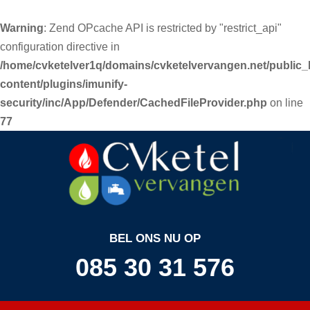
Warning
: Zend OPcache API is restricted by "restrict_api"
configuration directive in
/home/cvketelver1q/domains/cvketelvervangen.net/public_
content/plugins/imunify-
security/inc/App/Defender/CachedFileProvider.php
on line
77
BEL ONS NU OP
085 30 31 576