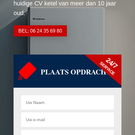
huidige CV ketel van meer dan 10 jaar
oud.
BEL: 06 24 35 69 80
24/7
SERVICE
PLAATS OPDRACHT