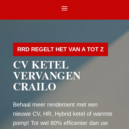
RRD REGELT HET VAN A TOT Z
CV KETEL
VERVANGEN
CRAILO
Behaal meer rendement met een
nieuwe CV, HR, Hybrid ketel of warmte
pomp! Tot wel 80% efficenter dan uw