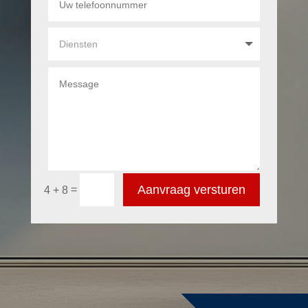
Aanvraag versturen
=
4 + 8