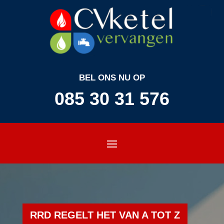
BEL ONS NU OP
085 30 31 576
RRD REGELT HET VAN A TOT Z