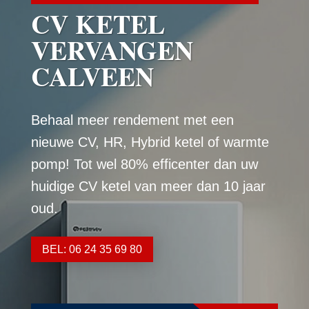
CV KETEL
VERVANGEN
CALVEEN
Behaal meer rendement met een
nieuwe CV, HR, Hybrid ketel of warmte
pomp! Tot wel 80% efficenter dan uw
huidige CV ketel van meer dan 10 jaar
oud.
BEL: 06 24 35 69 80