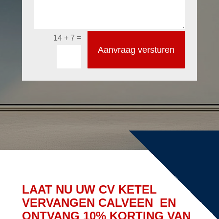
=
14 + 7
Aanvraag versturen
LAAT NU UW CV KETEL
VERVANGEN CALVEEN EN
ONTVANG 10% KORTING VAN